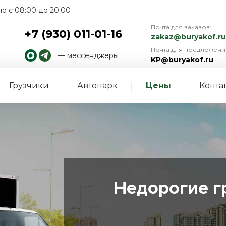
о с 08:00 до 20:00
Почта для заказов:
+7 (930) 011-01-16
zakaz@buryakof.ru
Почта для предложени
— мессенджеры
KP@buryakof.ru
Грузчики
Автопарк
Цены
Конта
Недорогие г