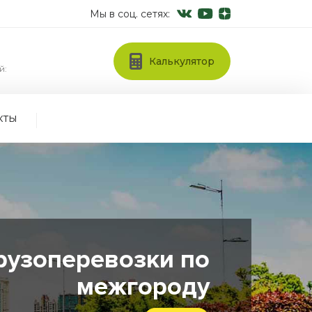
Мы в соц. сетях:
Калькулятор
й:
кты
рузоперевозки по
межгороду