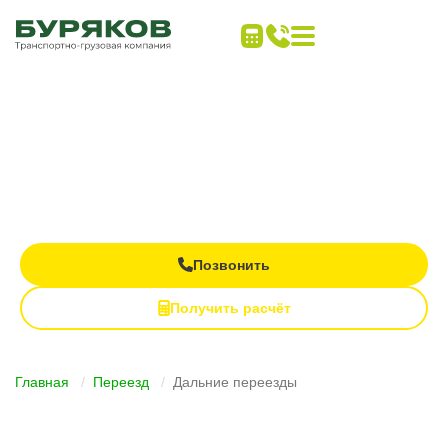
Дальние переезды
под ключ
Все виды транспорта в одном заказе
Контроль груза на каждом этапе
Полная материальная ответственность
Позвонить
Получить расчёт
Главная
Переезд
Дальние переезды