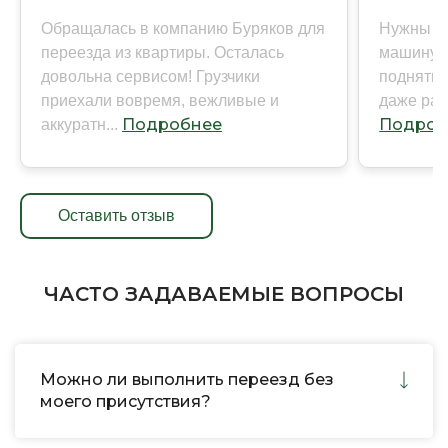
Обращалась в компанию Буряков для
Нужны бы
переезда из квартиры. Осталась
машину с
довольна сервисом! Грузчики
поднять 
приехали вовремя, вежливые и
даже ран
Подробнее
Подроб
аккуратн...
Оставить отзыв
ЧАСТО ЗАДАВАЕМЫЕ ВОПРОСЫ
Можно ли выполнить переезд без
моего присутствия?