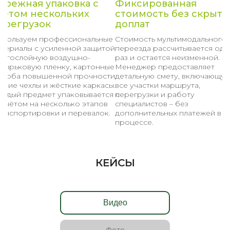
ережная упаковка с
Фиксированная
четом нескольких
стоимость без скрыты
ерегрузок
доплат
спользуем профессиональные
Стоимость мультимодального
атериалы с усиленной защитой:
переезда рассчитывается оди
ногослойную воздушно-
раз и остается неизменной.
узырьковую пленку, картонные
Менеджер предоставляет
ороба повышенной прочности,
детальную смету, включающу
гкие чехлы и жёсткие каркасы.
все участки маршрута,
аждый предмет упаковывается с
перегрузки и работу
асчётом на несколько этапов
специалистов – без
ранспортировки и перевалок.
дополнительных платежей в
процессе.
КЕЙСЫ
Видео