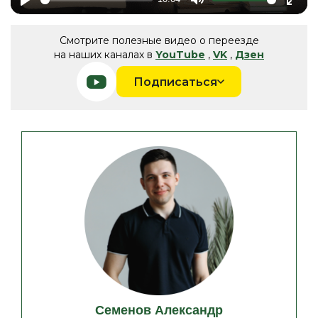
Play
Mute
Ente
fulls
Смотрите полезные видео о переезде
на наших каналах в
YouTube
,
VK
,
Дзен
Подписаться
Семенов Александр