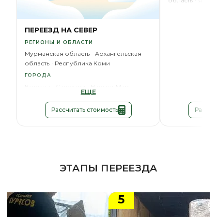
область
ЯНАО
ГОРОД
Новый Уренго
ПЕРЕЕЗД НА СЕВЕР
РЕГИОНЫ И ОБЛАСТИ
Мурманская область
Архангельская
область
Республика Коми
ГОРОДА
Воркута
Салехард
Нарьян-Мар
ЕЩЕ
Рассчитать стоимость
Рассчи
ЭТАПЫ ПЕРЕЕЗДА
5