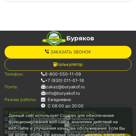
Буряков
ЗАКАЗАТЬ ЗВОНОК
Калькулятор
Телефон:
8-800-550-11-09
+7 (930) 011-01-16
Почта:
zakaz@buryakof.ru
info@buryakof.ru
Режим работы:
Ежедневно
С 08:00 до 20:00
О компании:
Услуги:
Способ оплаты:
Данный сайт использует Cookies для обеспечения
О нас
Грузоперевозки
Наличными
функционирования веб-сайта, аналитики действий на
Отзывы
Переезды
Банковской картой
веб-сайте и улучшения качества обслуживания. Если Вы
Вакансии
Грузчики
Безналичный расчет
не хотите, чтобы эти данные обрабатывались, отключите