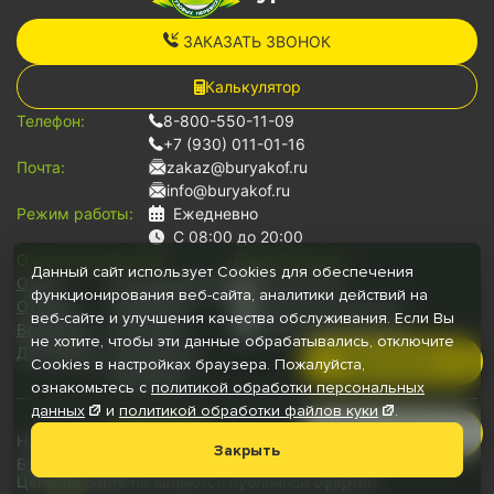
ЗАКАЗАТЬ ЗВОНОК
Калькулятор
Телефон:
8-800-550-11-09
+7 (930) 011-01-16
Почта:
zakaz@buryakof.ru
info@buryakof.ru
Режим работы:
Ежедневно
С 08:00 до 20:00
О компании:
Услуги:
Способ оплаты:
Данный сайт использует Cookies для обеспечения
О нас
Грузоперевозки
Наличными
функционирования веб-сайта, аналитики действий на
Отзывы
Переезды
Банковской картой
веб-сайте и улучшения качества обслуживания. Если Вы
Вакансии
Грузчики
Безналичный расчет
не хотите, чтобы эти данные обрабатывались, отключите
Документы
Для юр.лиц
Позвонить
Cookies в настройках браузера. Пожалуйста,
Автопарк
ознакомьтесь с
политикой обработки персональных
данных
и
политикой обработки файлов
куки
.
Руководитель
Наши медиа:
Мессенджеры:
Закрыть
Буряков © 2026
Цены на сайте не являются публичной офертой